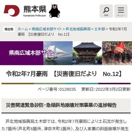
ペ
メ
ー
ニ
検
メ
ジ
ュ
索
ニ
の
ー
ュ
ー
先
を
ホーム
>
県南広域本部サイト
>
芦北地域振興局
>
土木部
>
令和2年7月
現在地
頭
飛
豪雨 【災害復旧だより No.12】
で
ば
す
し
。
て
県南広域本部サイト
本
文
本
へ
令和2年7月豪雨 【災害復旧だより No.12】
文
ページ番号：0128035
更新日：2022年3月2日更新
災害関連緊急砂防・急傾斜地崩壊対策事業の進捗報告
芦北地域振興局土木部では、令和2年7月豪雨により土石流が発生し
た7箇所（芦北町6箇所、津奈木町1箇所）、及び人家裏の斜面崩壊が発生