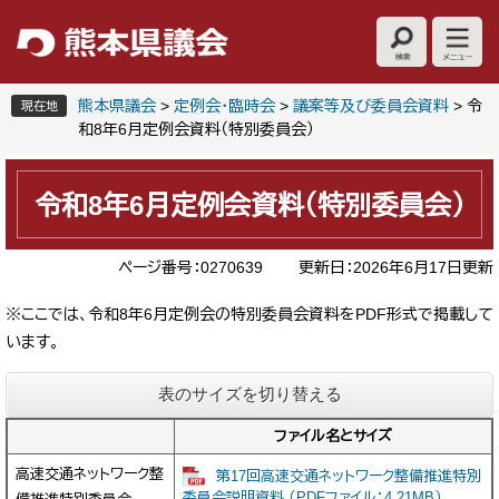
ペ
メ
ー
ニ
ジ
ュ
の
ー
先
を
熊本県議会
>
定例会・臨時会
>
議案等及び委員会資料
>
令
現在地
頭
飛
和8年6月定例会資料（特別委員会）
で
ば
本
す
し
文
。
て
令和8年6月定例会資料（特別委員会）
本
文
ページ番号：0270639
更新日：2026年6月17日更新
へ
※ここでは、令和8年6月定例会の特別委員会資料をPDF形式で掲載して
います。
表のサイズを切り替える
ファイル名とサイズ
高速交通ネットワーク整
第17回高速交通ネットワーク整備推進特別
委員会説明資料 （PDFファイル：4.21MB）