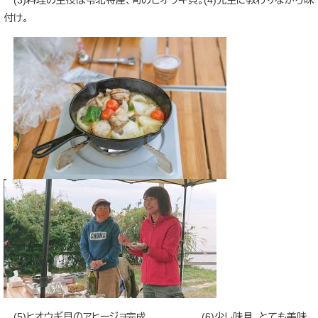
(3)料理の主役は苓北特産、旬のヒオウギ貝。(4)先生に教わりながら味
付け。
(5)ヒオウギ貝のアヒージョ完成。 (6)少し味見。とても美味