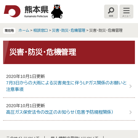
ペ
メ
ー
ニ
検
メ
ジ
ュ
索
ニ
の
ー
ュ
ー
先
を
ホーム
>
相談窓口
>
災害・防災・危機管理
>
災害・防災・危機管理
現在地
頭
飛
で
ば
本
す
し
文
災害・防災・危機管理
。
て
本
文
へ
2020年10月1日更新
7月3日からの大雨による災害発生に伴うLPガス関係のお願いと
注意事項
2020年10月1日更新
高圧ガス保安法令の改正のお知らせ（危害予防規程関係）