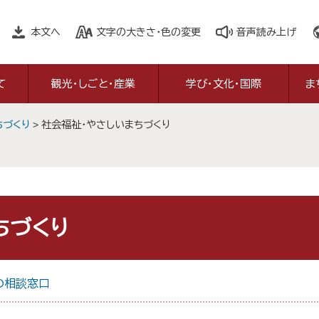
本文へ
文字の大きさ・色の変更
音声読み上げ
て
観光・しごと・産業
学び・文化・国際
ま
ちづくり
>
社会福祉・やさしいまちづくり
ちづくり
の相談窓口