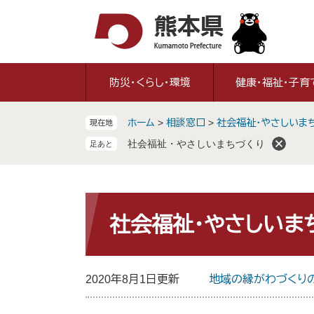
ペ
メ
ー
ニ
ジ
ュ
の
ー
先
を
防災・くらし・環境
健康・福祉・子育
頭
飛
で
ば
ホーム
>
相談窓口
>
社会福祉・やさしいま
現在地
す
し
。
て
社会福祉・やさしいまちづくり
本
文
へ
本
文
社会福祉・やさしいま
2020年8月1日更新
地域の縁がわづくり