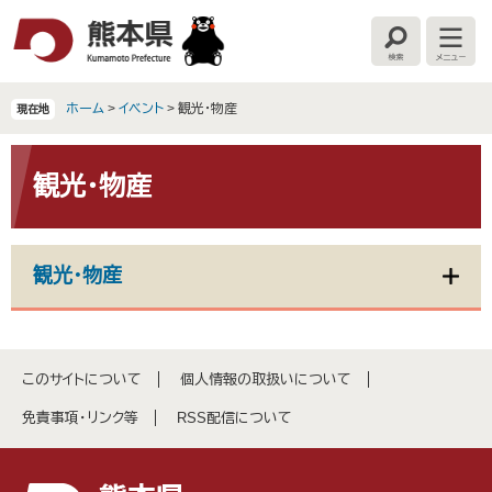
ペ
メ
ー
ニ
検
メ
ジ
ュ
索
ニ
の
ー
ュ
ー
先
を
ホーム
>
イベント
>
観光・物産
現在地
頭
飛
で
ば
本
す
し
文
観光・物産
。
て
本
文
へ
観光・物産
このサイトについて
個人情報の取扱いについて
免責事項・リンク等
RSS配信について