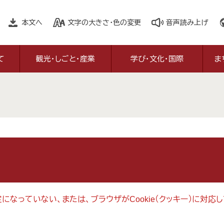
本文へ
文字の大きさ・色の変更
音声読み上げ
て
観光・しごと・産業
学び・文化・国際
ま
設定になっていない、または、ブラウザがCookie（クッキー）に