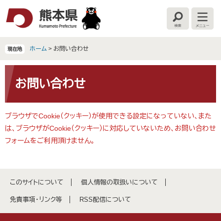
ペ
メ
ー
ニ
検
メ
ジ
ュ
索
ニ
の
ー
ュ
ー
先
を
ホーム
>
お問い合わせ
現在地
頭
飛
で
ば
本
す
し
文
お問い合わせ
。
て
本
文
ブラウザでCookie（クッキー）が使用できる設定になっていない、また
へ
は、ブラウザがCookie（クッキー）に対応していないため、お問い合わせ
フォームをご利用頂けません。
このサイトについて
個人情報の取扱いについて
免責事項・リンク等
RSS配信について