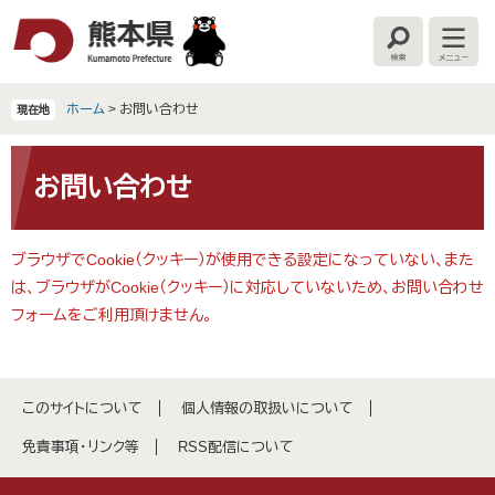
ペ
メ
ー
ニ
検
メ
ジ
ュ
索
ニ
の
ー
ュ
ー
先
を
ホーム
>
お問い合わせ
現在地
頭
飛
で
ば
本
す
し
文
お問い合わせ
。
て
本
文
ブラウザでCookie（クッキー）が使用できる設定になっていない、また
へ
は、ブラウザがCookie（クッキー）に対応していないため、お問い合わせ
フォームをご利用頂けません。
このサイトについて
個人情報の取扱いについて
免責事項・リンク等
RSS配信について