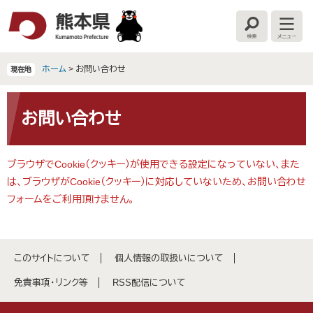
ペ
メ
ー
ニ
検
メ
ジ
ュ
索
ニ
の
ー
ュ
ー
先
を
ホーム
>
お問い合わせ
現在地
頭
飛
で
ば
本
す
し
文
お問い合わせ
。
て
本
文
ブラウザでCookie（クッキー）が使用できる設定になっていない、また
へ
は、ブラウザがCookie（クッキー）に対応していないため、お問い合わせ
フォームをご利用頂けません。
このサイトについて
個人情報の取扱いについて
免責事項・リンク等
RSS配信について