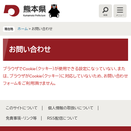
ペ
メ
ー
ニ
検
メ
ジ
ュ
索
ニ
の
ー
ュ
ー
先
を
ホーム
>
お問い合わせ
現在地
頭
飛
で
ば
本
す
し
文
お問い合わせ
。
て
本
文
ブラウザでCookie（クッキー）が使用できる設定になっていない、また
へ
は、ブラウザがCookie（クッキー）に対応していないため、お問い合わせ
フォームをご利用頂けません。
このサイトについて
個人情報の取扱いについて
免責事項・リンク等
RSS配信について