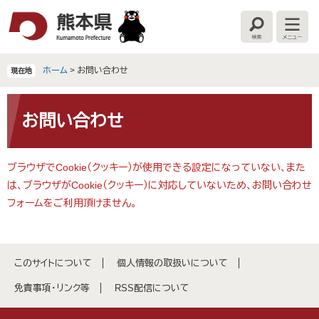
ペ
メ
ー
ニ
検
メ
ジ
ュ
索
ニ
の
ー
ュ
ー
先
を
ホーム
>
お問い合わせ
現在地
頭
飛
で
ば
本
す
し
文
お問い合わせ
。
て
本
文
ブラウザでCookie（クッキー）が使用できる設定になっていない、また
へ
は、ブラウザがCookie（クッキー）に対応していないため、お問い合わせ
フォームをご利用頂けません。
このサイトについて
個人情報の取扱いについて
免責事項・リンク等
RSS配信について