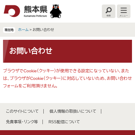
ペ
メ
ー
ニ
検
メ
ジ
ュ
索
ニ
の
ー
ュ
ー
先
を
ホーム
>
お問い合わせ
現在地
頭
飛
で
ば
本
す
し
文
お問い合わせ
。
て
本
文
ブラウザでCookie（クッキー）が使用できる設定になっていない、また
へ
は、ブラウザがCookie（クッキー）に対応していないため、お問い合わせ
フォームをご利用頂けません。
このサイトについて
個人情報の取扱いについて
免責事項・リンク等
RSS配信について