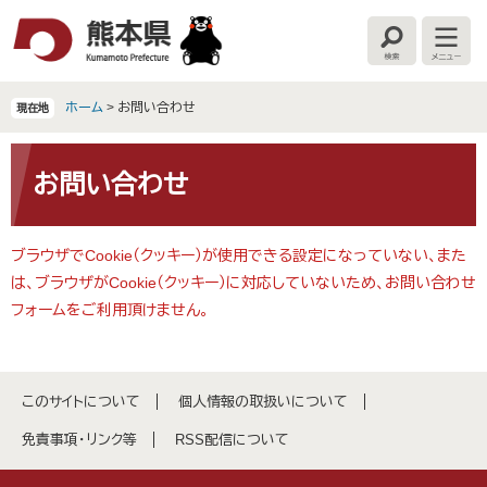
ペ
メ
ー
ニ
検
メ
ジ
ュ
索
ニ
の
ー
ュ
ー
先
を
ホーム
>
お問い合わせ
現在地
頭
飛
で
ば
本
す
し
文
お問い合わせ
。
て
本
文
ブラウザでCookie（クッキー）が使用できる設定になっていない、また
へ
は、ブラウザがCookie（クッキー）に対応していないため、お問い合わせ
フォームをご利用頂けません。
このサイトについて
個人情報の取扱いについて
免責事項・リンク等
RSS配信について