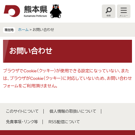
ペ
メ
ー
ニ
検
メ
ジ
ュ
索
ニ
の
ー
ュ
ー
先
を
ホーム
>
お問い合わせ
現在地
頭
飛
で
ば
本
す
し
文
お問い合わせ
。
て
本
文
ブラウザでCookie（クッキー）が使用できる設定になっていない、また
へ
は、ブラウザがCookie（クッキー）に対応していないため、お問い合わせ
フォームをご利用頂けません。
このサイトについて
個人情報の取扱いについて
免責事項・リンク等
RSS配信について