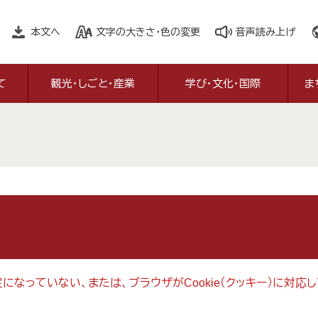
本文へ
文字の大きさ・色の変更
音声読み上げ
て
観光・しごと・産業
学び・文化・国際
ま
設定になっていない、または、ブラウザがCookie（クッキー）に