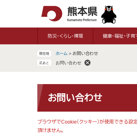
ペ
メ
ー
ニ
ジ
ュ
の
ー
先
を
防災・くらし・環境
健康・福祉・子育
頭
飛
で
ば
ホーム
>
お問い合わせ
現在地
す
し
。
て
お問い合わせ
本
文
へ
本
文
お問い合わせ
ブラウザでCookie（クッキー）が使用できる
頂けません。