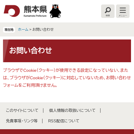
ペ
メ
ー
ニ
検
メ
ジ
ュ
索
ニ
の
ー
ュ
ー
先
を
ホーム
>
お問い合わせ
現在地
頭
飛
で
ば
本
す
し
文
お問い合わせ
。
て
本
文
ブラウザでCookie（クッキー）が使用できる設定になっていない、また
へ
は、ブラウザがCookie（クッキー）に対応していないため、お問い合わせ
フォームをご利用頂けません。
このサイトについて
個人情報の取扱いについて
免責事項・リンク等
RSS配信について