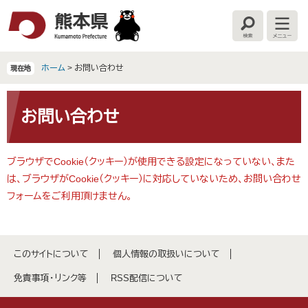
ペ
メ
ー
ニ
検
メ
ジ
ュ
索
ニ
の
ー
ュ
ー
先
を
ホーム
>
お問い合わせ
現在地
頭
飛
で
ば
本
す
し
文
お問い合わせ
。
て
本
文
ブラウザでCookie（クッキー）が使用できる設定になっていない、また
へ
は、ブラウザがCookie（クッキー）に対応していないため、お問い合わせ
フォームをご利用頂けません。
このサイトについて
個人情報の取扱いについて
免責事項・リンク等
RSS配信について