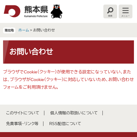
ペ
メ
ー
ニ
検
メ
ジ
ュ
索
ニ
の
ー
ュ
ー
先
を
ホーム
>
お問い合わせ
現在地
頭
飛
で
ば
本
す
し
文
お問い合わせ
。
て
本
文
ブラウザでCookie（クッキー）が使用できる設定になっていない、また
へ
は、ブラウザがCookie（クッキー）に対応していないため、お問い合わせ
フォームをご利用頂けません。
このサイトについて
個人情報の取扱いについて
免責事項・リンク等
RSS配信について