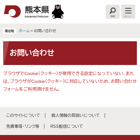
ペ
メ
ー
ニ
検
メ
ジ
ュ
索
ニ
の
ー
ュ
ー
先
を
ホーム
>
お問い合わせ
現在地
頭
飛
で
ば
本
す
し
文
お問い合わせ
。
て
本
文
ブラウザでCookie（クッキー）が使用できる設定になっていない、また
へ
は、ブラウザがCookie（クッキー）に対応していないため、お問い合わせ
フォームをご利用頂けません。
このサイトについて
個人情報の取扱いについて
免責事項・リンク等
RSS配信について