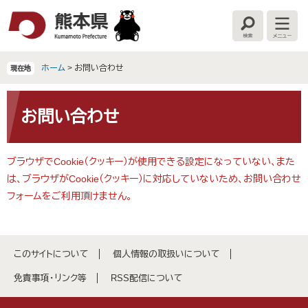
ペ
メ
ー
ニ
検
メ
ジ
ュ
索
ニ
の
ー
ュ
ー
先
を
ホーム
>
お問い合わせ
現在地
頭
飛
で
ば
本
す
し
文
お問い合わせ
。
て
本
文
ブラウザでCookie（クッキー）が使用できる設定になっていない、また
へ
は、ブラウザがCookie（クッキー）に対応していないため、お問い合わせ
フォームをご利用頂けません。
このサイトについて
個人情報の取扱いについて
免責事項・リンク等
RSS配信について