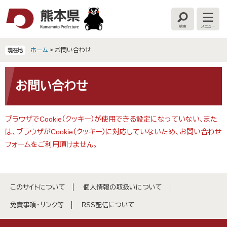
ペ
メ
ー
ニ
検
メ
ジ
ュ
索
ニ
の
ー
ュ
ー
先
を
ホーム
>
お問い合わせ
現在地
頭
飛
で
ば
本
す
し
文
お問い合わせ
。
て
本
文
ブラウザでCookie（クッキー）が使用できる設定になっていない、また
へ
は、ブラウザがCookie（クッキー）に対応していないため、お問い合わせ
フォームをご利用頂けません。
このサイトについて
個人情報の取扱いについて
免責事項・リンク等
RSS配信について