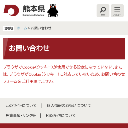
ペ
メ
ー
ニ
検
メ
ジ
ュ
索
ニ
の
ー
ュ
ー
先
を
ホーム
>
お問い合わせ
現在地
頭
飛
で
ば
本
す
し
文
お問い合わせ
。
て
本
文
ブラウザでCookie（クッキー）が使用できる設定になっていない、また
へ
は、ブラウザがCookie（クッキー）に対応していないため、お問い合わせ
フォームをご利用頂けません。
このサイトについて
個人情報の取扱いについて
免責事項・リンク等
RSS配信について