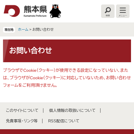
ペ
メ
ー
ニ
検
メ
ジ
ュ
索
ニ
の
ー
ュ
ー
先
を
ホーム
>
お問い合わせ
現在地
頭
飛
で
ば
本
す
し
文
お問い合わせ
。
て
本
文
ブラウザでCookie（クッキー）が使用できる設定になっていない、また
へ
は、ブラウザがCookie（クッキー）に対応していないため、お問い合わせ
フォームをご利用頂けません。
このサイトについて
個人情報の取扱いについて
免責事項・リンク等
RSS配信について