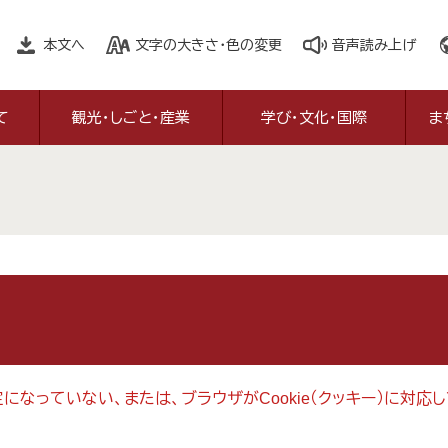
本文へ
文字の大きさ・色の変更
音声読み上げ
て
観光・しごと・産業
学び・文化・国際
ま
設定になっていない、または、ブラウザがCookie（クッキー）に