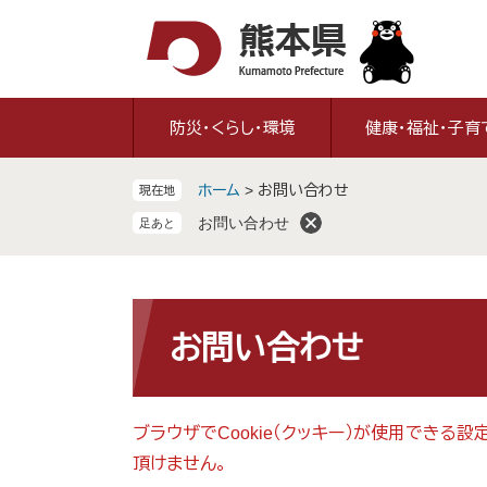
ペ
メ
ー
ニ
ジ
ュ
の
ー
先
を
防災・くらし・環境
健康・福祉・子育
頭
飛
で
ば
ホーム
>
お問い合わせ
現在地
す
し
。
て
お問い合わせ
本
文
へ
本
文
お問い合わせ
ブラウザでCookie（クッキー）が使用できる
頂けません。