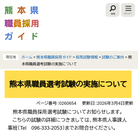
ペ
メ
ー
ニ
検
ジ
ュ
索
の
ー
先
を
頭
飛
で
ば
す
し
。
て
現在地
ホーム
>
熊本県職員採用ガイド
>
採用試験情報
>
試験のご案内
>
熊
本
本県職員選考試験の実施について
文
本
へ
文
熊本県職員選考試験の実施について
ページ番号：0260654
更新日：2026年3月4日更新
熊本県職員採用選考試験についてお知らせします。
こちらの試験の詳細につきましては、熊本県人事課人
事班（Tel 096-333-2053）までお問合せください。