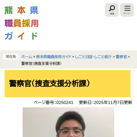
ペ
メ
ー
ニ
検
ジ
ュ
索
の
ー
先
を
頭
飛
で
ば
す
し
。
て
現在地
ホーム
>
熊本県職員採用ガイド
>
しごと日誌・しごと紹介
>
警察官
>
本
警察官（捜査支援分析課）
文
本
へ
文
警察官（捜査支援分析課）
ページ番号：0250241
更新日：2025年11月7日更新