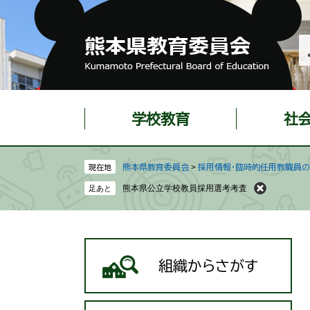
ペ
メ
ー
ニ
ジ
ュ
の
ー
先
を
頭
飛
で
ば
学校教育
社
す
し
。
て
本
熊本県教育委員会
>
採用情報・臨時的任用教職員
現在地
文
熊本県公立学校教員採用選考考査
へ
組織からさがす