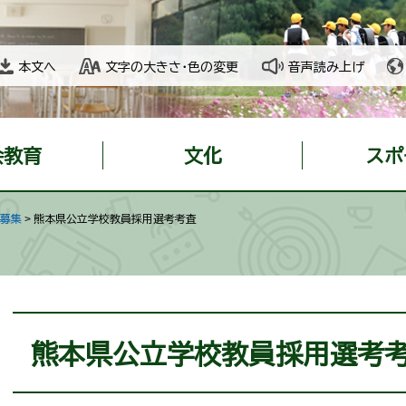
本文へ
文字の大きさ・色の変更
音声読み上げ
会教育
文化
スポ
の募集
>
熊本県公立学校教員採用選考考査
本
文
熊本県公立学校教員採用選考