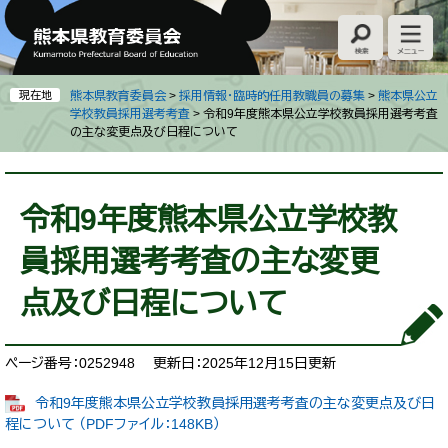
ペ
メ
ー
ニ
ジ
ュ
の
ー
先
を
現在地
熊本県教育委員会
>
採用情報・臨時的任用教職員の募集
>
熊本県公立
頭
飛
学校教員採用選考考査
>
令和9年度熊本県公立学校教員採用選考考査
の主な変更点及び日程について
で
ば
す
し
。
て
本
本
文
令和9年度熊本県公立学校教
文
へ
員採用選考考査の主な変更
点及び日程について
ページ番号：0252948
更新日：2025年12月15日更新
令和9年度熊本県公立学校教員採用選考考査の主な変更点及び日
程について （PDFファイル：148KB）