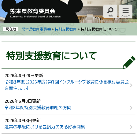
ペ
メ
ー
ニ
ジ
ュ
の
ー
先
を
現在地
熊本県教育委員会
>
特別支援教育
>
特別支援教育について
頭
飛
で
ば
本
す
し
文
特別支援教育について
。
て
本
文
へ
2026年6月29日更新
令和８年度（2026年度）第１回インクルーシブ教育に係る検討委員会
を開催します
2026年5月8日更新
令和8年度特別支援教育取組の方向
2026年3月3日更新
通常の学級における包摂力のある好事例集