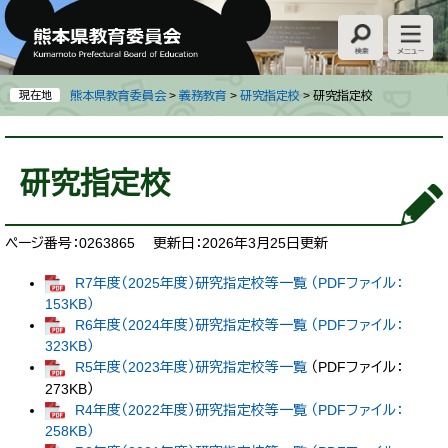
ペ
メ
ー
ニ
ジ
ュ
の
ー
先
を
現在地
熊本県教育委員会
>
義務教育
>
研究指定校
>
研究指定校
頭
飛
で
ば
本
す
し
文
研究指定校
。
て
本
文
へ
ページ番号：0263865
更新日：2026年3月25日更新
R7年度（2025年度）研究指定校等一覧 （PDFファイル：
153KB）
R6年度（2024年度）研究指定校等一覧 （PDFファイル：
323KB）
R5年度（2023年度）研究指定校等一覧
（PDFファイル：
273KB）
R4年度（2022年度）研究指定校等一覧 （PDFファイル：
258KB）