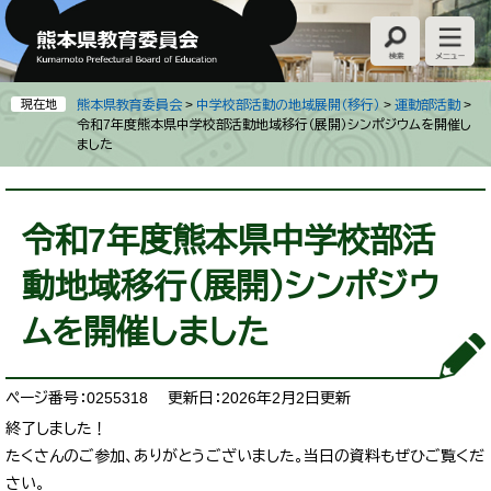
ペ
メ
ー
ニ
ジ
ュ
の
ー
先
を
現在地
熊本県教育委員会
>
中学校部活動の地域展開（移行）
>
運動部活動
>
頭
飛
令和7年度熊本県中学校部活動地域移行（展開）シンポジウムを開催し
ました
で
ば
す
し
。
て
本
本
文
令和7年度熊本県中学校部活
文
へ
動地域移行（展開）シンポジウ
ムを開催しました
ページ番号：0255318
更新日：2026年2月2日更新
終了しました！
たくさんのご参加、ありがとうございました。当日の資料もぜひご覧くだ
さい。