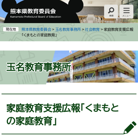
ペ
メ
ー
ニ
ジ
ュ
の
ー
先
を
現在地
熊本県教育委員会
>
玉名教育事務所
>
社会教育
>
家庭教育支援広報
頭
飛
「くまもとの家庭教育」
で
ば
す
し
。
て
本
玉名教育事務所
文
へ
本
文
家庭教育支援広報「くまもと
の家庭教育」