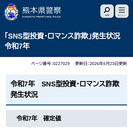
ペ
メ
ー
ニ
ジ
ュ
の
ー
本
「SNS型投資・ロマンス詐欺」発生状況
先
を
文
令和7年
頭
飛
で
ば
す
し
ページ番号：0227029
更新日：2026年6月23日更新
。
て
本
令和7年 SNS型投資・ロマンス詐欺
文
発生状況
へ
令和7年 確定値