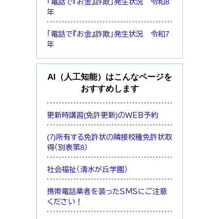
「電話で『お金』詐欺」発生状況 令和8
年
「電話で『お金』詐欺」発生状況 令和7
年
AI（人工知能）は
こんなページを
おすすめします
更新時講習(免許更新)のＷＥＢ予約
(7)所有する免許状の隣接校種免許状取
得（別表第8）
社会福祉（清水が丘学園）
携帯電話業者を装ったＳＭＳにご注意
ください！