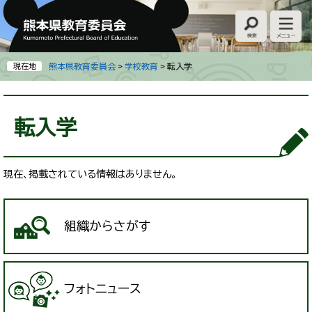
ペ
メ
ー
ニ
ジ
ュ
の
ー
先
を
現在地
熊本県教育委員会
>
学校教育
>
転入学
頭
飛
で
ば
本
す
し
文
転入学
。
て
本
文
へ
現在、掲載されている情報はありません。
組織からさがす
フォトニュース