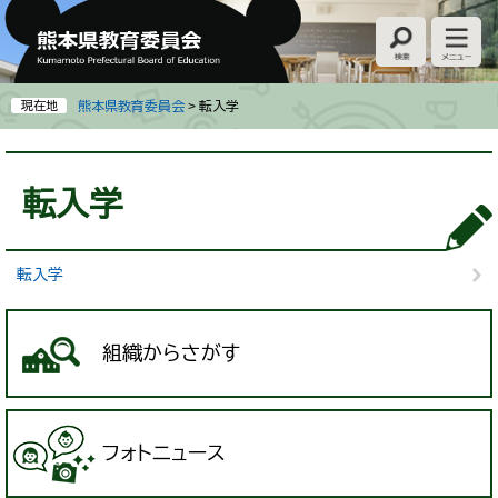
ペ
メ
ー
ニ
ジ
ュ
の
ー
先
を
現在地
熊本県教育委員会
>
転入学
頭
飛
で
ば
本
す
し
文
転入学
。
て
本
文
へ
転入学
組織からさがす
フォトニュース