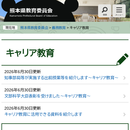
ペ
メ
ー
ニ
ジ
ュ
の
ー
先
を
現在地
熊本県教育委員会
>
義務教育
>
キャリア教育
頭
飛
で
ば
本
す
し
文
キャリア教育
。
て
本
文
へ
2026年6月30日更新
知事部局等が実施する出前授業等を紹介します～キャリア教育～
2026年6月30日更新
文部科学大臣表彰を受けました～キャリア教育～
2026年6月30日更新
キャリア教育に活用できる資料を紹介します