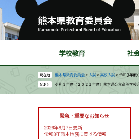
ペ
メ
ー
ニ
ジ
ュ
の
ー
先
を
頭
飛
で
ば
学校教育
社
す
し
。
て
本
熊本県教育委員会
>
入試
>
高校入試
>
令和３年度
現在地
文
令和３年度（２０２１年度）熊本県公立高等学校
へ
緊急・重要なお知らせ
2026年8月7日更新
令和8年熊本地震に関する情報