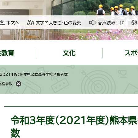
本文へ
文字の大きさ・色の変更
音声読み上げ
会教育
文化
スポ
（２０２１年度）熊本県公立高等学校合格者数
合格者数
本
文
令和３年度（２０２１年度）熊本
数