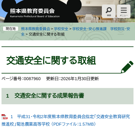
ペ
メ
ー
ニ
ジ
ュ
の
ー
先
を
現在地
熊本県教育委員会
>
学校安全
>
学校安全・安心推進課 学校防災・安
頭
飛
全
>
交通安全に関する取組
で
ば
す
し
本
。
て
文
交通安全に関する取組
本
文
へ
ページ番号：0087960
更新日：2026年1月30日更新
1 交通安全に関する成果報告書
1 平成31・令和2年度熊本県教育委員会指定「交通安全教育研究
推進校」菊池農業高等学校 （PDFファイル：1.57MB）