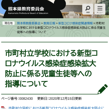
ペ
メ
ー
ニ
ジ
ュ
の
ー
先
を
現在地
熊本県教育委員会
>
教育広報
>
新型コロナ感染症関連情報
>
市町村
頭
飛
立学校における新型コロナウイルス感染症感染拡大防止に係る児童生
徒等への指導について
で
ば
す
し
。
て
本
本
文
市町村立学校における新型コ
文
へ
ロナウイルス感染症感染拡大
防止に係る児童生徒等への
指導について
ページ番号：0082430
更新日：2020年12月15日更新
市町村立学校における新型コロナウイルス感染症感染拡大防止に