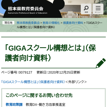
ペ
メ
ー
ニ
ジ
ュ
の
ー
先
を
現在地
熊本県教育委員会
>
教育の情報化
>
保護者向け資料
>
「GIGAスクー
頭
飛
ル構想とは」（保護者向け資料）
で
ば
す
し
本
。
て
文
「GIGAスクール構想とは」（保
本
文
護者向け資料）
へ
ページ番号：0079127
更新日：2020年12月25日更新
「GIGAスクール構想とは」（保護者向け資料）
＜外部リンク＞
このページに関するお問い合わせ先
教育政策課
教育DX・働き方改革推進室