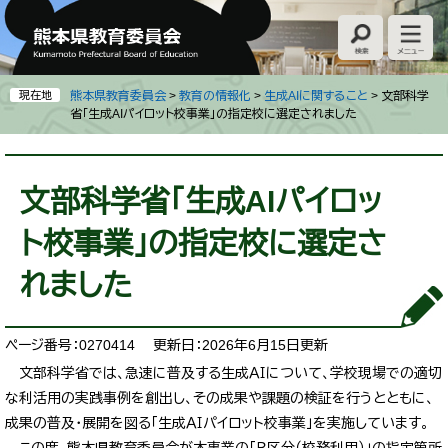
ペ
メ
ー
ニ
ジ
ュ
の
ー
先
を
現在地
熊本県教育委員会
>
教育の情報化
>
生成AIに関すること
>
文部科学
頭
飛
省「生成AIパイロット校事業」の指定校に選定されました
で
ば
す
し
本
。
て
文
文部科学省「生成AIパイロッ
本
文
ト校事業」の指定校に選定さ
へ
れました
ページ番号：0270414
更新日：2026年6月15日更新
文部科学省では、急速に普及する生成ＡＩについて、学校現場での適切
な利活用の実践事例を創出し、その成果や課題の検証を行うとともに、
成果の普及・展開を図る「生成ＡＩパイロット校事業」を実施しています。
この度、熊本県教育委員会が本事業の「Ｂ区分（校務利用）」の指定箇所