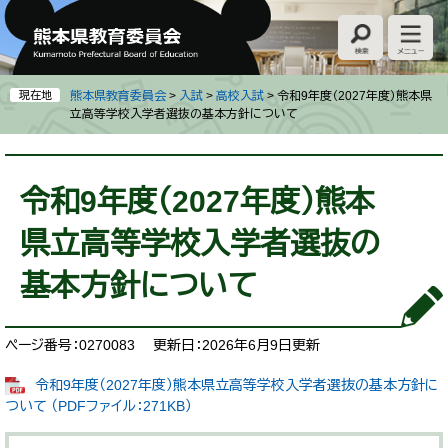
ペ
メ
ー
ニ
ジ
ュ
の
ー
先
を
現在地
熊本県教育委員会
>
入試
>
高校入試
>
令和9年度（2027年度）熊本県
頭
飛
立高等学校入学者選抜の基本方針について
で
ば
す
し
本
。
て
文
令和9年度（2027年度）熊本
本
文
県立高等学校入学者選抜の
へ
基本方針について
ページ番号：0270083
更新日：2026年6月9日更新
令和9年度（2027年度）熊本県立高等学校入学者選抜の基本方針に
ついて （PDFファイル：271KB）