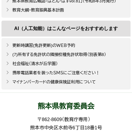
熊本県教育広報誌「ばとん・ぱすvol.81」（令和8年3月発行）
教育大綱・教育振興基本計画
AI（人工知能）は
こんなページをおすすめします
更新時講習(免許更新)のＷＥＢ予約
(7)所有する免許状の隣接校種免許状取得（別表第8）
社会福祉（清水が丘学園）
携帯電話業者を装ったＳＭＳにご注意ください！
マイナンバーカードの健康保険証利用について
熊本県教育委員会
〒862-8609（教育庁専用）
熊本市中央区水前寺6丁目18番1号