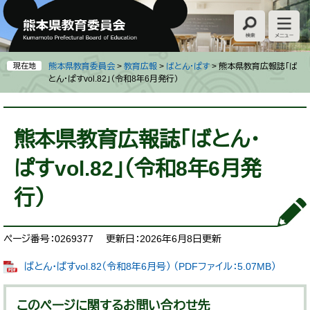
ペ
メ
ー
ニ
ジ
ュ
の
ー
先
を
現在地
熊本県教育委員会
>
教育広報
>
ばとん・ぱす
>
熊本県教育広報誌「ば
頭
飛
とん・ぱすvol.82」（令和8年6月発行）
で
ば
す
し
本
。
て
文
熊本県教育広報誌「ばとん・
本
文
ぱすvol.82」（令和8年6月発
へ
行）
ページ番号：0269377
更新日：2026年6月8日更新
ばとん・ぱすvol.82（令和8年6月号） （PDFファイル：5.07MB）
このページに関するお問い合わせ先