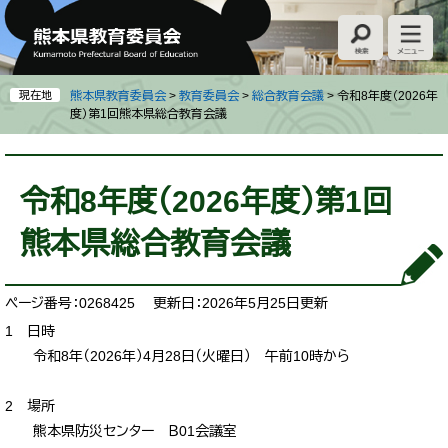
ペ
メ
ー
ニ
ジ
ュ
の
ー
先
を
現在地
熊本県教育委員会
>
教育委員会
>
総合教育会議
>
令和8年度（2026年
頭
飛
度）第1回熊本県総合教育会議
で
ば
す
し
本
。
て
文
令和8年度（2026年度）第1回
本
文
熊本県総合教育会議
へ
ページ番号：0268425
更新日：2026年5月25日更新
1 日時
令和8年（2026年）4月28日（火曜日） 午前10時から
2 場所
熊本県防災センター Ｂ01会議室