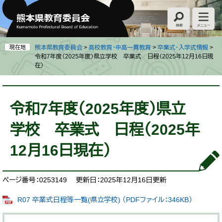
ペ
メ
ー
ニ
ジ
ュ
の
ー
先
を
現在地
熊本県教育委員会
>
高校教育・中高一貫教育
>
卒業式・入学式情報
>
頭
飛
令和7年度（2025年度）県立学校 卒業式 日程（2025年12月16日現
在）
で
ば
す
し
。
て
本
本
文
令和7年度（2025年度）県立
文
へ
学校 卒業式 日程（2025年
12月16日現在）
ページ番号：0253149
更新日：2025年12月16日更新
R07 卒業式日程等一覧(県立学校) （PDFファイル：346KB）