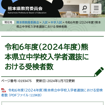
ペ
メ
ー
ニ
ジ
ュ
の
ー
先
を
現在地
熊本県教育委員会
>
入試
>
中学入試
>
令和６年度（２０２４年度）熊本
頭
飛
県立中学校入学者選抜における受検者数
で
ば
す
し
本
。
て
文
令和６年度（２０２４年度）熊
本
文
本県立中学校入学者選抜に
へ
おける受検者数
ページ番号：0193475
更新日：2024年1月7日更新
令和６年度（２０２４年度）熊本県立中学校入学者選抜における受検
者数 （PDFファイル：119KB）