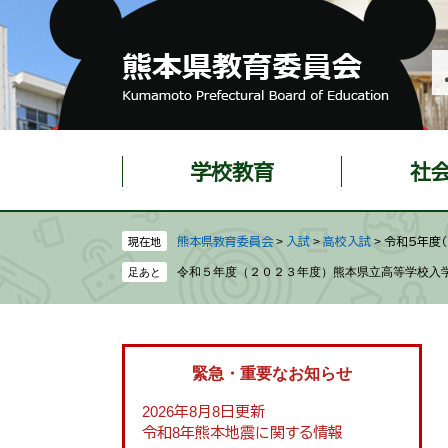
ペ
メ
ー
ニ
ジ
ュ
の
ー
先
を
頭
飛
で
ば
学校教育
社
す
し
。
て
本
熊本県教育委員会
>
入試
>
高校入試
>
令和５年度
現在地
文
令和５年度（２０２３年度）熊本県立高等学校入
へ
緊急・重要なお知らせ
2026年8月8日更新
令和8年熊本地震に関する情報