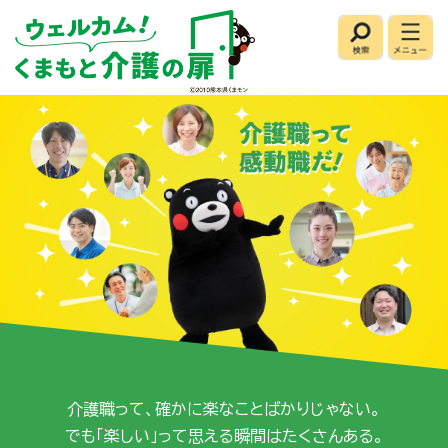
ペ
メ
ー
ニ
検
メ
ジ
ュ
索
ニ
の
ー
ュ
ー
先
を
頭
飛
で
ば
す
し
。
て
本
文
へ
本
文
介護職って、確かに楽なことばかりじゃない。
でも「楽しい」って思える瞬間はたくさんある。