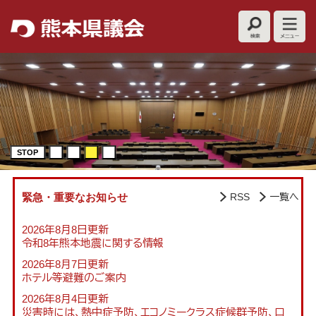
ペ
メ
ー
ニ
ジ
ュ
の
ー
先
を
頭
飛
で
ば
す
し
。
て
本
STOP
文
へ
本
文
緊急・重要なお知らせ
RSS
一覧へ
2026年8月8日更新
令和8年熊本地震に関する情報
2026年8月7日更新
ホテル等避難のご案内
2026年8月4日更新
災害時には、熱中症予防、エコノミークラス症候群予防、口